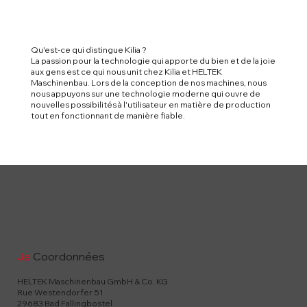
Qu'est-ce qui distingue Kilia ?
La passion pour la technologie qui apporte du bien et de la joie
aux gens est ce qui nous unit chez Kilia et HELTEK
Maschinenbau. Lors de la conception de nos machines, nous
nous appuyons sur une technologie moderne qui ouvre de
nouvelles possibilités à l'utilisateur en matière de production
tout en fonctionnant de manière fiable.
Je
Coordonnées
HELTEK Maschinenbau GmbH & Co. KG
Rue Westendorfer 51
29683 Bad Fallingbostel