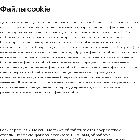
Файлы cookie
Для того чтобы сделать посещение нашего сайта более привлекательным
и обеспечить возможность использования определенных функций, мы
используем на различных страницах так называемые файлы cookie. Это
небольшие текстовые файлы, которые хранятся на вашем устройстве.
Некоторые из используемых нами файлов cookie удаляются после
окончания сеанса браузера, т. е. после того, как вы закрываете браузер (так
называемые сеансовые файлы cookie). Другие файлы cookie остаются на
вашем устройстве и позволяют нам или нашим партнерским компаниям
(сторонние файлы cookie) распознавать ваш браузер при следующем
посещении (постоянные файлы cookie). Если установлены файлы cookie,
они собирают и обрабатывают определенную информацию о
пользователе, такую как данные браузера и местоположения, а также
значения IP-адреса. Постоянные файлы cookie автоматически удаляются
по истечении определенного периода времени, который может
различаться в зависимости от файла cookie.
Если персональные данные также обрабатываются посредством
отдельных cookie-файлов, реализованных нами, обработка
осуществляется в соответствии со ст. 6 (1) (f) GDPR для защиты наших