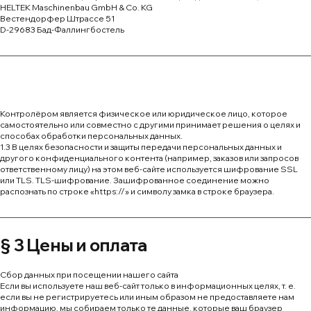
HELTEK Maschinenbau GmbH & Co. KG
Вестендорфер Штрассе 51
D-29683 Бад-Фаллингбостель
Контролёром является физическое или юридическое лицо, которое
самостоятельно или совместно с другими принимает решения о целях и
способах обработки персональных данных.
1.3 В целях безопасности и защиты передачи персональных данных и
другого конфиденциального контента (например, заказов или запросов
ответственному лицу) на этом веб-сайте используется шифрование SSL
или TLS. TLS-шифрование. Зашифрованное соединение можно
распознать по строке «https://» и символу замка в строке браузера.
§ 3 Цены и оплата
Сбор данных при посещении нашего сайта
Если вы используете наш веб-сайт только в информационных целях, т. е.
если вы не регистрируетесь или иным образом не предоставляете нам
информацию, мы собираем только те данные, которые ваш браузер