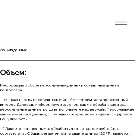
ернешнл
Блог
Защита данных
Объем:
Информация о сборе персональных данных и контактные данные
контролера
1.1 Мы рады, что вы посетили наш сайт, и благодарим вас за проявленный
интерес. Далее мы информируем вас о том, как мы обрабатываем ваши
персональные данные, когда вы используете наш веб-сайт. Персональные
данные — это все данные, с помощью которых можно идентифицировать
Вашу личность.
1.2 Лицом, ответственным за обработку данных на этом веб-сайте в
соответствии с Общим регламентом по защите данных (GDPR), является: