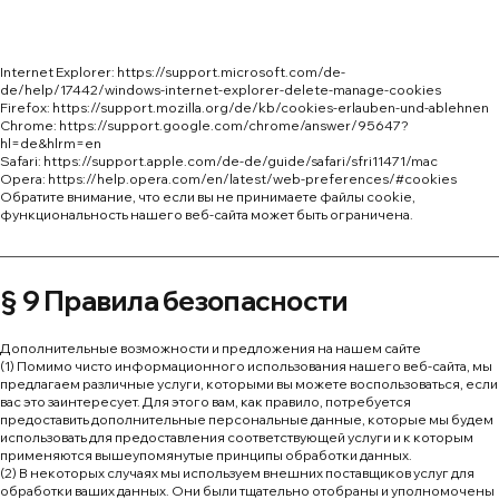
Internet Explorer:
https://support.microsoft.com/de-
de/help/17442/windows-internet-explorer-delete-manage-cookies
Firefox:
https://support.mozilla.org/de/kb/cookies-erlauben-und-ablehnen
Chrome:
https://support.google.com/chrome/answer/95647?
hl=de&hlrm=en
Safari:
https://support.apple.com/de-de/guide/safari/sfri11471/mac
Opera:
https://help.opera.com/en/latest/web-preferences/#cookies
Обратите внимание, что если вы не принимаете файлы cookie,
функциональность нашего веб-сайта может быть ограничена.
§ 9 Правила безопасности
Дополнительные возможности и предложения на нашем сайте
(1) Помимо чисто информационного использования нашего веб-сайта, мы
предлагаем различные услуги, которыми вы можете воспользоваться, если
вас это заинтересует. Для этого вам, как правило, потребуется
предоставить дополнительные персональные данные, которые мы будем
использовать для предоставления соответствующей услуги и к которым
применяются вышеупомянутые принципы обработки данных.
(2) В некоторых случаях мы используем внешних поставщиков услуг для
обработки ваших данных. Они были тщательно отобраны и уполномочены