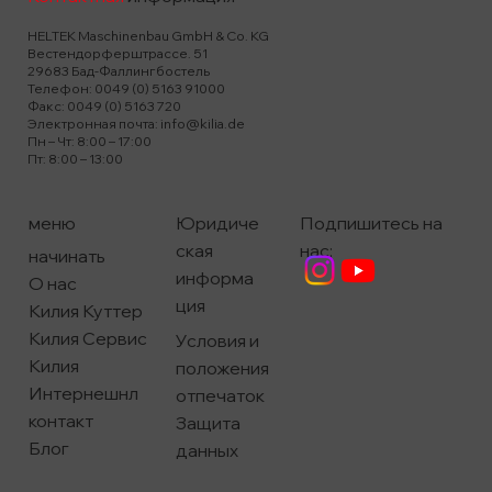
HELTEK Maschinenbau GmbH & Co. KG
Вестендорферштрассе. 51
29683 Бад-Фаллингбостель
Телефон: 0049 (0) 5163 91000
Факс: 0049 (0) 5163 720
Электронная почта:
info@kilia.de
Пн – Чт: 8:00 – 17:00
Пт: 8:00 – 13:00
меню
Подпишитесь на
Юридиче
нас:
ская
начинать
информа
О нас
ция
Килия Куттер
Килия Сервис
Условия и
Килия
положения
Интернешнл
отпечаток
контакт
Защита
Блог
данных