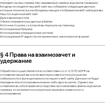
передает на наш сервер (так называемые «файлы журналов сервера»).
Когда вы посещаете наш веб-сайт, мы собираем следующие данные,
которые технически необходимы нам для отображения веб-сайта для вас:
Наш посещённый веб-сайт
Дата и время доступа
Объем отправленных данных в байтах
Источник/ссылка, с которой вы перешли на страницу
Используемый браузер
Используемая операционная система
Используемый IP-адрес (если применимо: в анонимной форме)
§ 4 Права на взаимозачет и
удержание
Обработка осуществляется в соответствии со ст. 6 (1) (f) GDPR на
основании нашей законной заинтересованности в улучшении
стабильности и функциональности нашего веб-сайта. Данные не будут
переданы или использованы в каких-либо других целях. Однако мы
оставляем за собой право впоследствии просматривать файлы журналов
сервера, если имеются конкретные признаки незаконного
использования.