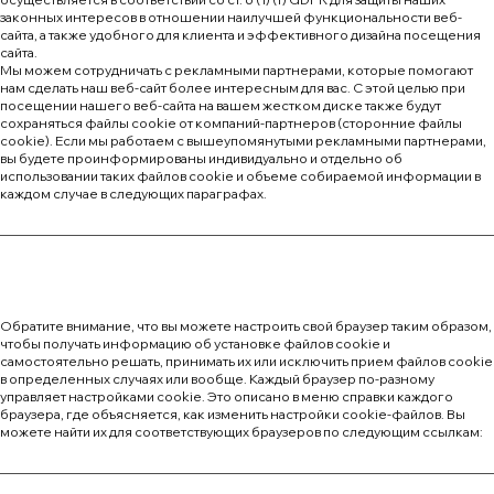
законных интересов в отношении наилучшей функциональности веб-
сайта, а также удобного для клиента и эффективного дизайна посещения
сайта.
Мы можем сотрудничать с рекламными партнерами, которые помогают
нам сделать наш веб-сайт более интересным для вас. С этой целью при
посещении нашего веб-сайта на вашем жестком диске также будут
сохраняться файлы cookie от компаний-партнеров (сторонние файлы
cookie). Если мы работаем с вышеупомянутыми рекламными партнерами,
вы будете проинформированы индивидуально и отдельно об
использовании таких файлов cookie и объеме собираемой информации в
каждом случае в следующих параграфах.
Обратите внимание, что вы можете настроить свой браузер таким образом,
чтобы получать информацию об установке файлов cookie и
самостоятельно решать, принимать их или исключить прием файлов cookie
в определенных случаях или вообще. Каждый браузер по-разному
управляет настройками cookie. Это описано в меню справки каждого
браузера, где объясняется, как изменить настройки cookie-файлов. Вы
можете найти их для соответствующих браузеров по следующим ссылкам: