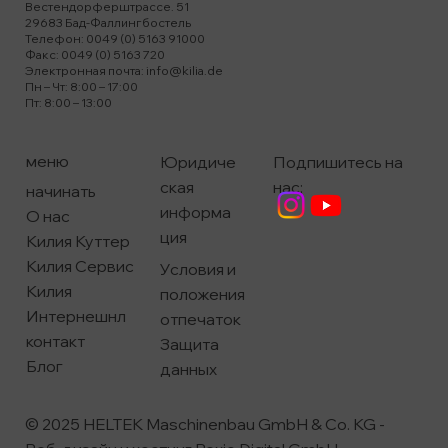
Вестендорферштрассе. 51
29683 Бад-Фаллингбостель
Телефон: 0049 (0) 5163 91000
Факс: 0049 (0) 5163 720
Электронная почта:
info@kilia.de
Пн – Чт: 8:00 – 17:00
Пт: 8:00 – 13:00
меню
Подпишитесь на
Юридиче
нас:
ская
начинать
информа
О нас
ция
Килия Куттер
Килия Сервис
Условия и
Килия
положения
Интернешнл
отпечаток
контакт
Защита
Блог
данных
© 2025 HELTEK Maschinenbau GmbH & Co. KG -